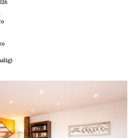
026
)
ro
ro
alig)